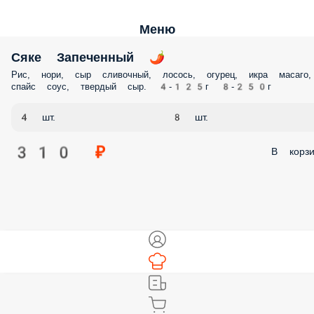
Меню
Сяке Запеченный 🌶️
Рис, нори, сыр сливочный, лосось, огурец, икра масаго,
спайс соус, твердый сыр. 4-125г 8-250г
4 шт.
8 шт.
310 ₽
В корзи