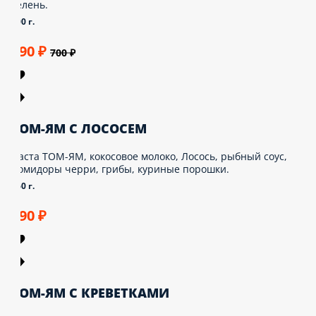
елень.
0 г.
90 ₽
700 ₽
ОМ-ЯМ С ЛОСОСЕМ
аста ТОМ-ЯМ, кокосовое молоко, Лосось, рыбный соус,
омидоры черри, грибы, куриные порошки.
0 г.
90 ₽
ОМ-ЯМ С КРЕВЕТКАМИ