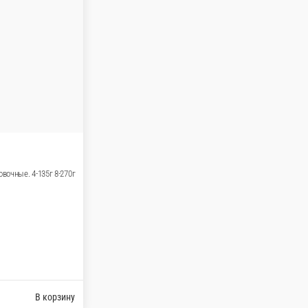
260г
зину