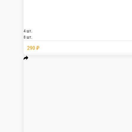
Тори темпура
Рис, нори, курица , огурец, сухари паниров
4 шт.
8 шт.
290 ₽