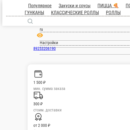
Москва
ru
Настройки
89253206190
1 500 ₽
мин. сумма заказа
300 ₽
стоим. доставки
от
2 000 ₽