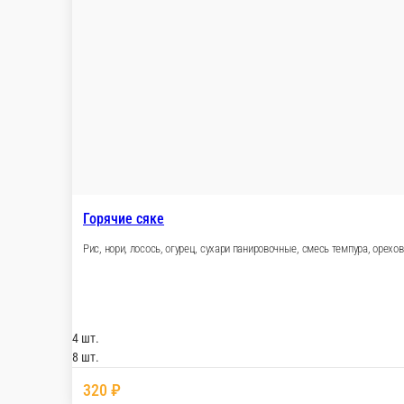
Миди горячий
Рис, нори, миди, салат чука, огурец, сухар
4 шт.
8 шт.
290 ₽