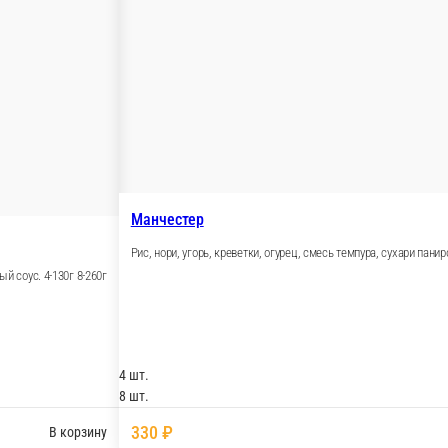
и панировочные, смесь темпура, ореховый соус 4-130г 8-
В кор