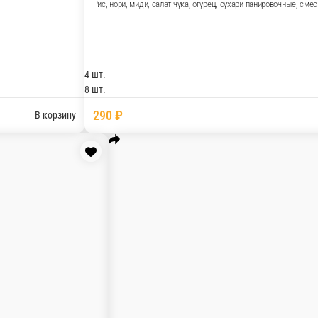
очные, смесь темпура, ореховый соус 4-130г 8-260г
В корзину