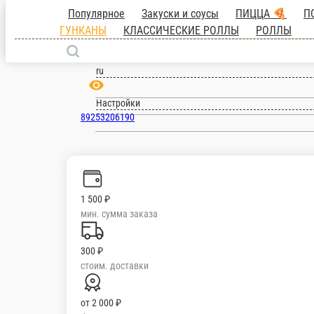
Москва
ru
Настройки
89253206190
Главная
Отзывы
О нас
1 500 ₽
мин. сумма заказа
300 ₽
стоим. доставки
от
2 000 ₽
беспл. доставка
Популярное
Закуски и соусы
ПИЦЦА 🍕
ПОКЕ И САЛАТЫ
СУ