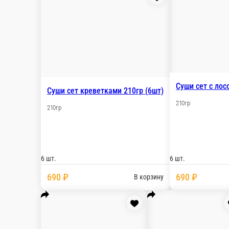
720 ₽
В корзину
Гункан сет лосось 6шт
Нори, рис, лосось, спайс соус.
6 шт.
690 ₽
В корзину
Гункан сет с тунцом 6шт
Нори, рис, тунец, спайс соус.
6 шт.
690 ₽
В корзину
Суши сет с угрём 210гр (6шт)