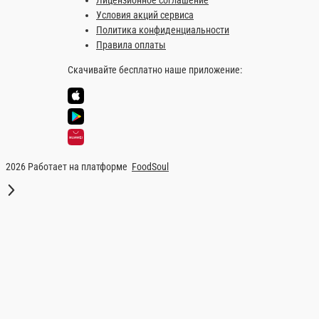
145 ₽
В корзину
Гункан спайс с креветками
Рис, нори, креветки, спайс соус. 35г
1 шт.
145 ₽
В корзину
Гункан спайси с лососем
Рис, нори, лосось, спайс соус. 35г
1 шт.
145 ₽
В корзину
Суши угорь
Рис креветка 35г